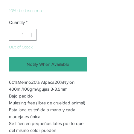
Price
Price
10% de descuento
Quantity
*
Out of Stock
Notify When Available
60%Merino20% Alpaca20%Nylon
400m /100gmAgujas 3-3.5mm
Bajo pedido
Mulesing free (libre de crueldad animal)
Esta lana es teñida a mano y cada
madeja es única.
Se tiñen en pequeños lotes por lo que
del mismo color pueden