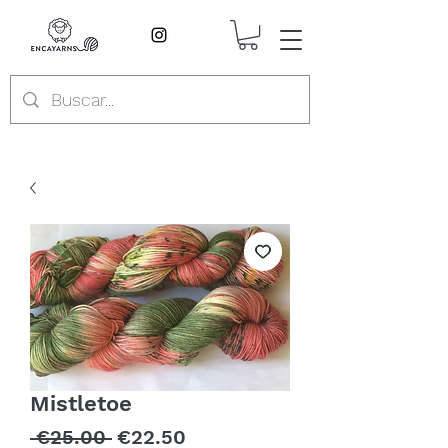
Mistletoe
Regular
Sale
 €25.00 
€22.50