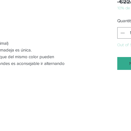
 €22
10% de
Quantit
imal)
Out of 
 madeja es única.
o que del mismo color pueden
randes es aconsejable ir alternando