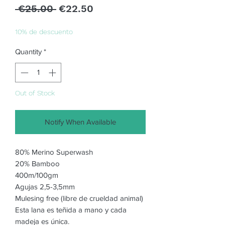
Regular
Sale
 €25.00 
€22.50
Price
Price
10% de descuento
Quantity
*
Out of Stock
Notify When Available
80% Merino Superwash
20% Bamboo
400m/100gm
Agujas 2,5-3,5mm
Mulesing free (libre de crueldad animal)
Esta lana es teñida a mano y cada
madeja es única.