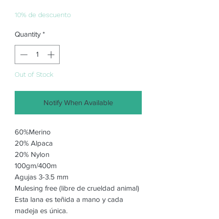
Price
Price
10% de descuento
Quantity
*
Out of Stock
Notify When Available
60%Merino
20% Alpaca
20% Nylon
100gm/400m
Agujas 3-3.5 mm
Mulesing free (libre de crueldad animal)
Esta lana es teñida a mano y cada
madeja es única.