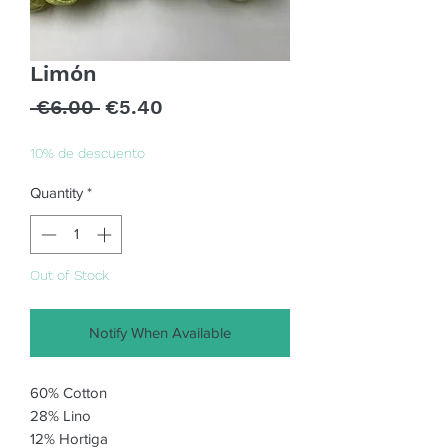
Limón
Regular
Sale
 €6.00 
€5.40
Price
Price
10% de descuento
Quantity
*
Out of Stock
Notify When Available
60% Cotton
28% Lino
12% Hortiga