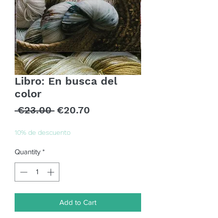
Libro: En busca del
color
Regular
Sale
 €23.00 
€20.70
Price
Price
10% de descuento
Quantity
*
Add to Cart