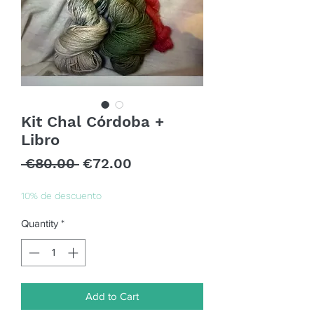
Kit Chal Córdoba +
Libro
Regular
Sale
 €80.00 
€72.00
Price
Price
10% de descuento
Quantity
*
Add to Cart