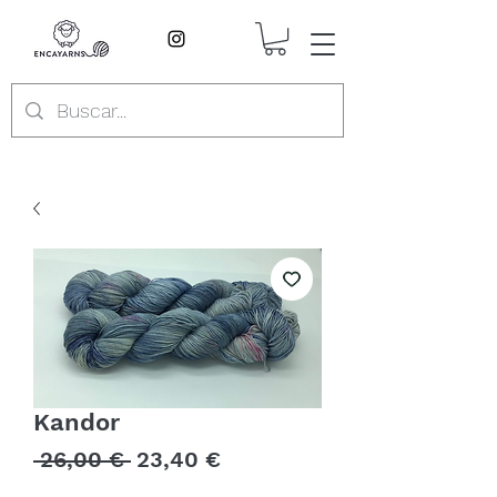
Kandor
Precio
Precio
 26,00 € 
23,40 €
de