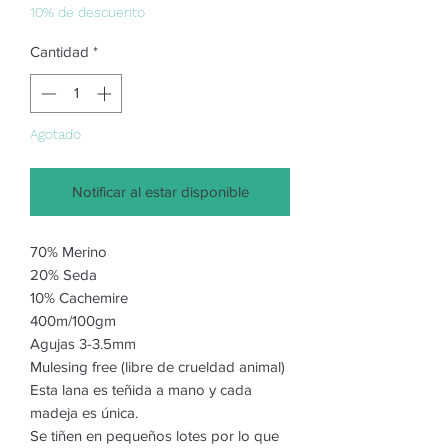
oferta
10% de descuento
Cantidad
*
Agotado
Notificar al estar disponible
70% Merino
20% Seda
10% Cachemire
400m/100gm
Agujas 3-3.5mm
Mulesing free (libre de crueldad animal)
Esta lana es teñida a mano y cada
madeja es única.
Se tiñen en pequeños lotes por lo que