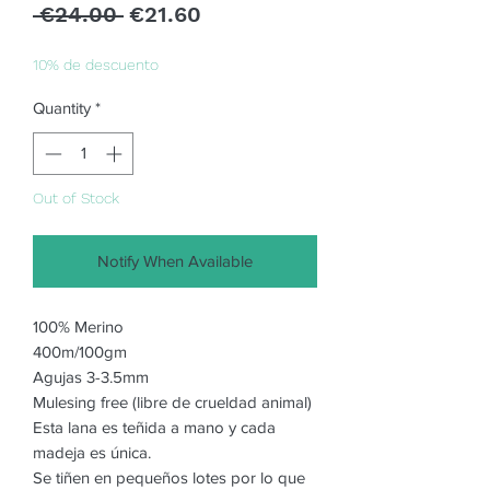
Regular
Sale
 €24.00 
€21.60
Price
Price
10% de descuento
Quantity
*
Out of Stock
Notify When Available
100% Merino
400m/100gm
Agujas 3-3.5mm
Mulesing free (libre de crueldad animal)
Esta lana es teñida a mano y cada
madeja es única.
Se tiñen en pequeños lotes por lo que