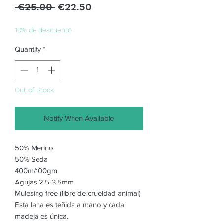
Regular
Sale
 €25.00 
€22.50
Price
Price
10% de descuento
Quantity
*
Out of Stock
Notify When Available
50% Merino
50% Seda
400m/100gm
Agujas 2.5-3.5mm
Mulesing free (libre de crueldad animal)
Esta lana es teñida a mano y cada
madeja es única.