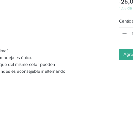
 25,
10% de
Cantid
imal)
Agreg
 madeja es única.
o que del mismo color pueden
randes es aconsejable ir alternando