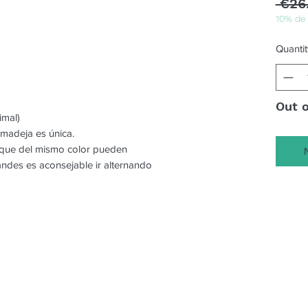
 €26
10% de
Quantit
Out 
imal)
 madeja es única.
o que del mismo color pueden
randes es aconsejable ir alternando