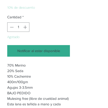
de
oferta
10% de descuento
Cantidad
*
Agotado
Notificar al estar disponible
70% Merino
20% Seda
10% Cachemire
400m/100gm
Agujas 3-3.5mm
BAJO PEDIDO
Mulesing free (libre de crueldad animal)
Esta lana es teñida a mano y cada