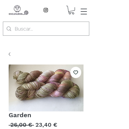
Garden
Precio
Precio
 26,00 € 
23,40 €