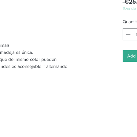
 €25
10% de
Quantit
imal)
 madeja es única.
Add 
o que del mismo color pueden
randes es aconsejable ir alternando