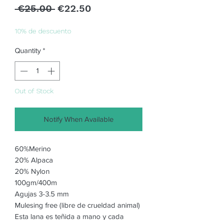
Regular
Sale
 €25.00 
€22.50
Price
Price
10% de descuento
Quantity
*
Out of Stock
Notify When Available
60%Merino
20% Alpaca
20% Nylon
100gm/400m
Agujas 3-3.5 mm
Mulesing free (libre de crueldad animal)
Esta lana es teñida a mano y cada