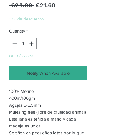
Regular
Sale
 €24.00 
€21.60
Price
Price
10% de descuento
Quantity
*
Out of Stock
Notify When Available
100% Merino
400m/100gm
Agujas 3-3.5mm
Mulesing free (libre de crueldad animal)
Esta lana es teñida a mano y cada
madeja es única.
Se tiñen en pequeños lotes por lo que