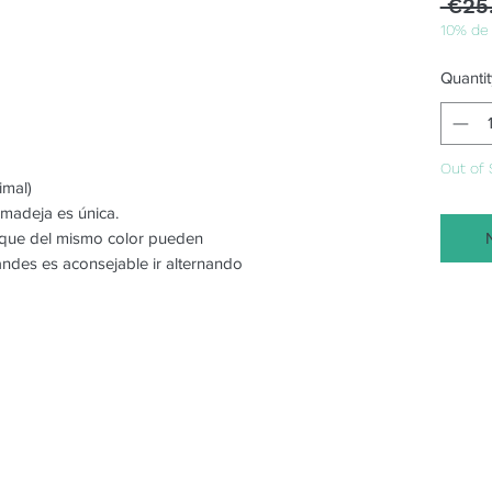
 €25
10% de
Quantit
Out of 
imal)
 madeja es única.
o que del mismo color pueden
randes es aconsejable ir alternando