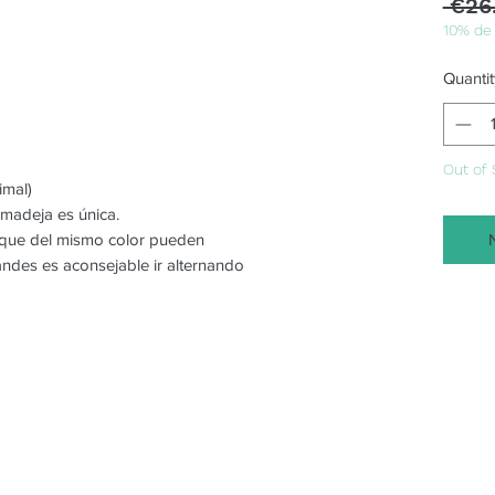
 €26
10% de
Quantit
Out of 
imal)
 madeja es única.
o que del mismo color pueden
randes es aconsejable ir alternando