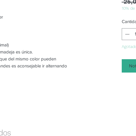
 25,
10% de
er
Cantid
imal)
Agotad
 madeja es única.
o que del mismo color pueden
Not
randes es aconsejable ir alternando
ados