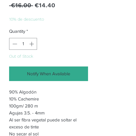
Regular
Sale
 €16.00 
€14.40
Price
Price
10% de descuento
Quantity
*
Out of Stock
Notify When Available
90% Algodón
10% Cachemire
100gm/ 280 m
Agujas 3.5. - 4mm
Al ser fibra vegetal puede soltar el
exceso de tinte
No secar al sol