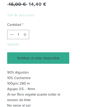
Precio
Precio
 16,00 € 
14,40 €
de
oferta
10% de descuento
Cantidad
*
Agotado
Notificar al estar disponible
90% Algodón
10% Cachemire
100gm/ 280 m
Agujas 3.5. - 4mm
Al ser fibra vegetal puede soltar el
exceso de tinte
No secar al sol