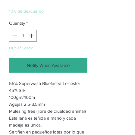
Price
Price
10% de descuento
Quantity
*
Out of Stock
Notify When Available
55% Superwash Bluefaced Leicester
45% Silk
100gm/400m
Agujas 2.5-3.5mm
Mulesing free (libre de crueldad animal)
Esta lana es teñida a mano y cada
madeja es única.
Se tiñen en pequeños lotes por lo que