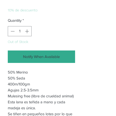
Price
Price
10% de descuento
Quantity
*
Out of Stock
Notify When Available
50% Merino
50% Seda
400m/100gm
Agujas 2.5-3.5mm
Mulesing free (libre de crueldad animal)
Esta lana es teñida a mano y cada
madeja es única.
Se tiñen en pequeños lotes por lo que