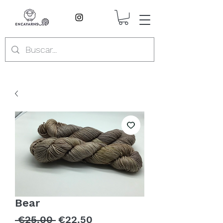
Bear
Regular
Sale
 €25.00 
€22.50