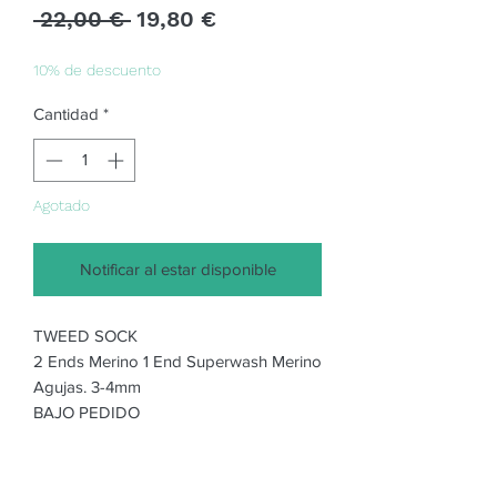
Precio
Precio
 22,00 € 
19,80 €
de
oferta
10% de descuento
Cantidad
*
Agotado
Notificar al estar disponible
TWEED SOCK
2 Ends Merino 1 End Superwash Merino
Agujas. 3-4mm
BAJO PEDIDO