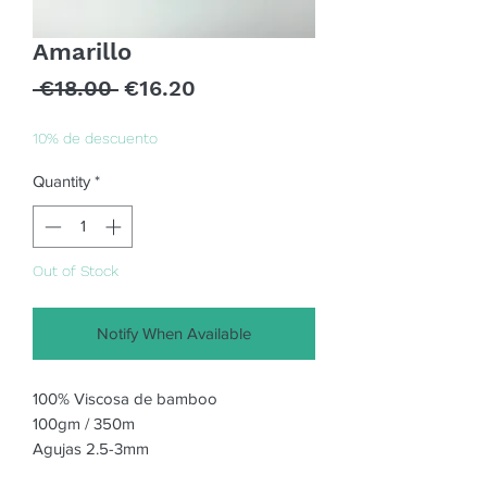
Amarillo
Regular
Sale
 €18.00 
€16.20
Price
Price
10% de descuento
Quantity
*
Out of Stock
Notify When Available
100% Viscosa de bamboo

100gm / 350m 

Agujas 2.5-3mm
