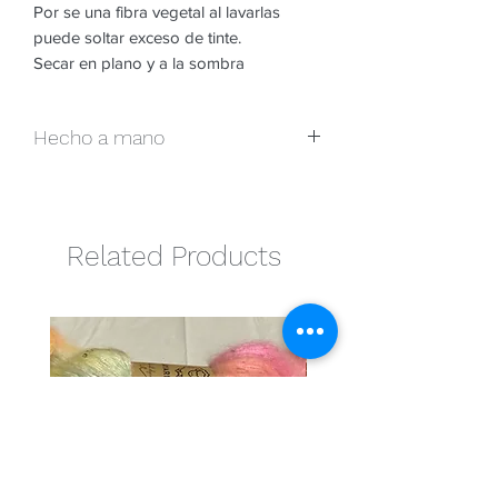
Por se una fibra vegetal al lavarlas 
puede soltar exceso de tinte.

Hecho a mano
Por ser un producto teñido a mano,
cada madeja es única y puede
presentar ligeras variaciones dentro de
Related Products
la misma tintada.